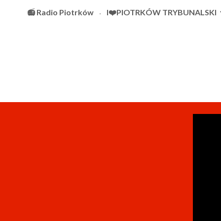
📻 Radio Piotrków
I❤️PIOTRKÓW TRYBUNALSKI
Sk