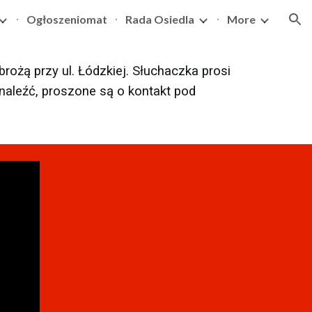
Ogłoszeniomat
Rada Osiedla
More
ion
brożą przy ul. Łódzkiej. Słuchaczka prosi
naleźć, proszone są o kontakt pod