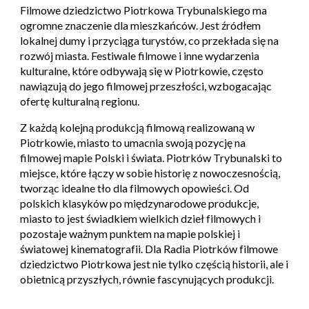
Filmowe dziedzictwo Piotrkowa Trybunalskiego ma
ogromne znaczenie dla mieszkańców. Jest źródłem
lokalnej dumy i przyciąga turystów, co przekłada się na
rozwój miasta. Festiwale filmowe i inne wydarzenia
kulturalne, które odbywają się w Piotrkowie, często
nawiązują do jego filmowej przeszłości, wzbogacając
ofertę kulturalną regionu.
Z każd
ą
kolejn
ą produkcją
filmową
realizowaną
w
Piotrkowie, miasto to umacnia swoją pozycję na
filmowej mapie Polski i świata.
Piotrków Trybunalski to
miejsce, które łączy w sobie historię z nowoczesnością,
tworząc idealne tło dla filmowych opowieści. Od
polskich klasyków po międzynarodowe produkcje,
miasto to jest świadkiem wielkich dzieł filmowych i
pozostaje ważnym punktem na mapie polskiej i
światowej kinematografii. Dla Radia Piotrków filmowe
dziedzictwo Piotrkowa jest nie tylko częścią historii, ale i
obietnicą przyszłych, równie fascynujących produkcji.