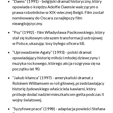
“Daens” (1991)
- belgijski dramat historyczny, który
opowiada o księdzu Adolfie Daensie walczącym o
prawa robotników w XIX-wiecznej Belgii. Film został
nominowany do Oscara za najlepszy film
nieanglojęzyczny.
“Psy” (1992)
- film Władysława Pasikowskiego, który
stał się kultowym obrazem transformacji ustrojowej
w Polsce, ukazując losy byłego oficera SB.
“Uprowadzenie Agaty” (1993)
- polski dramat
opowiadający historię miłości młodej dziewczyny i
muzyka rockowego, którego akcja rozgrywa się na
początku lat 90.
“Jakub kłamca” (1997)
- amerykański dramat z
Robinem Williamsem w roli głównej, przedstawiający
historię żydowskiego właściciela kawiarni, który
próbuje dodać nadziei mieszkańcom getta podczas II
wojny światowej.
“Syzyfowe prace” (1998)
- adaptacja powieści Stefana