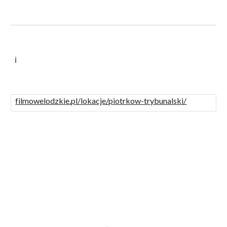
ℹ️
filmowelodzkie.pl/lokacje/piotrkow-trybunalski/