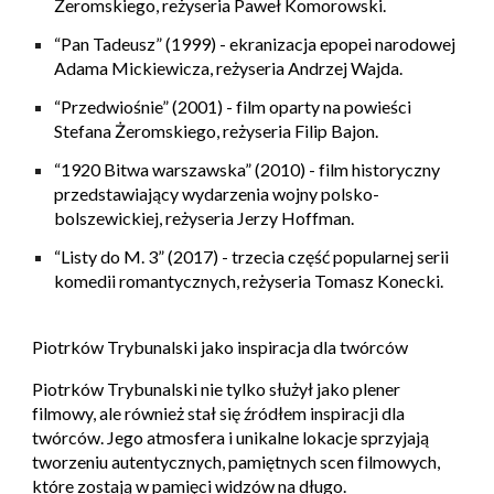
Żeromskiego, reżyseria Paweł Komorowski.
“Pan Tadeusz” (1999)
- ekranizacja epopei narodowej
Adama Mickiewicza, reżyseria Andrzej Wajda.
“Przedwiośnie” (2001)
- film oparty na powieści
Stefana Żeromskiego, reżyseria Filip Bajon.
“1920 Bitwa warszawska” (2010)
- film historyczny
przedstawiający wydarzenia wojny polsko-
bolszewickiej, reżyseria Jerzy Hoffman.
“Listy do M. 3” (2017)
- trzecia część popularnej serii
komedii romantycznych, reżyseria Tomasz Konecki.
Piotrków Trybunalski jako inspiracja dla twórców
Piotrków Trybunalski nie tylko służył jako plener
filmowy, ale również stał się źródłem inspiracji dla
twórców. Jego atmosfera i unikalne lokacje sprzyjają
tworzeniu autentycznych, pamiętnych scen filmowych,
które zostają w pamięci widzów na długo.