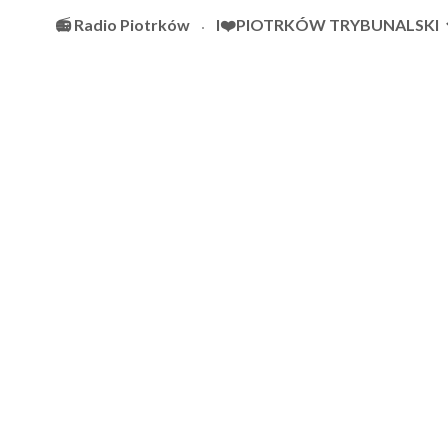
📻 Radio Piotrków
I❤️PIOTRKÓW TRYBUNALSKI
Sk