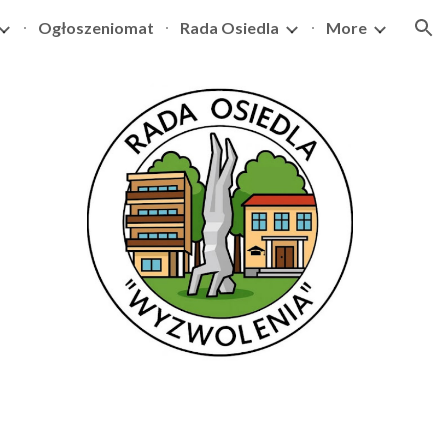
Ogłoszeniomat
Rada Osiedla
More
ion