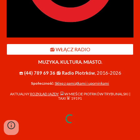
📻 WŁĄCZ RADIO
MUZYKA. KULTURA. MIASTO.
☎️
(44) 789
69 36
📻
Radio Piotrków
,
201
6
-202
6
Społeczność:
Sklep z pamiątkami i upominkami
🚍
AKTUALNY
ROZKŁAD JAZDY
W MIEŚCIE PIOTRKÓW TRYBUNALSKI |
TAXI 🚖 19191