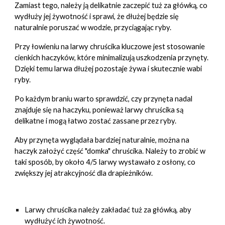
Zamiast tego, należy ją delikatnie zaczepić tuż za główką, co
wydłuży jej żywotność i sprawi, że dłużej będzie się
naturalnie poruszać w wodzie, przyciągając ryby.
Przy łowieniu na larwy chruścika kluczowe jest stosowanie
cienkich haczyków, które minimalizują uszkodzenia przynęty.
Dzięki temu larwa dłużej pozostaje żywa i skutecznie wabi
ryby.
Po każdym braniu warto sprawdzić, czy przynęta nadal
znajduje się na haczyku, ponieważ larwy chruścika są
delikatne i mogą łatwo zostać zassane przez ryby.
Aby przynęta wyglądała bardziej naturalnie, można na
haczyk założyć część "domka" chruścika. Należy to zrobić w
taki sposób, by około 4/5 larwy wystawało z osłony, co
zwiększy jej atrakcyjność dla drapieżników.
Larwy chruścika należy zakładać tuż za główką, aby
wydłużyć ich żywotność.