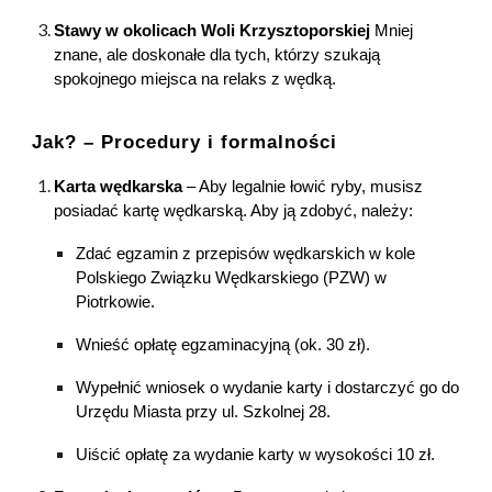
Stawy w okolicach Woli Krzysztoporskiej
Mniej
znane, ale doskonałe dla tych, którzy szukają
spokojnego miejsca na relaks z wędką.
Jak? – Procedury i
f
ormalności
Karta
w
ędkarska
– Aby legalnie łowić ryby, musisz
posiadać kartę wędkarską. Aby ją zdobyć, należy:
Zdać egzamin z przepisów wędkarskich w kole
Polskiego Związku Wędkarskiego (PZW) w
Piotrkowie.
Wnieść opłatę egzaminacyjną (ok
.
3
0 zł).
Wypełnić wniosek o wydanie karty i dostarczyć go do
Urzędu Miasta przy ul. Szkolnej 28.
Uiścić opłatę za wydanie karty w wysokości 10 zł.