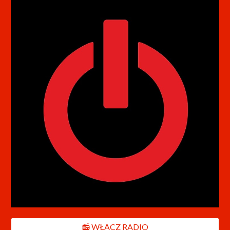
📻 WŁĄCZ RADIO